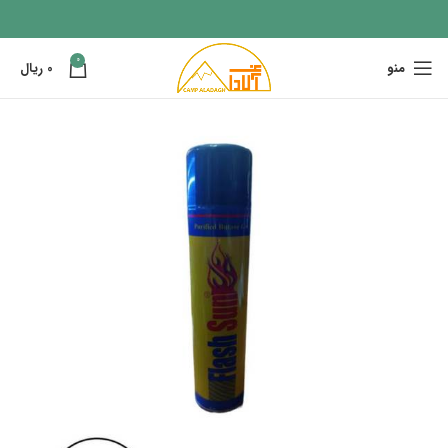
0
منو
0
ریال