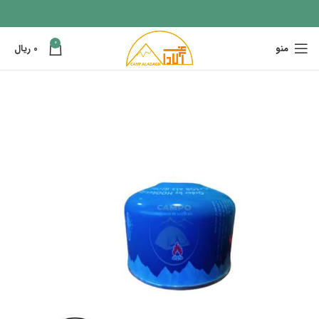
0
منو
0
ریال