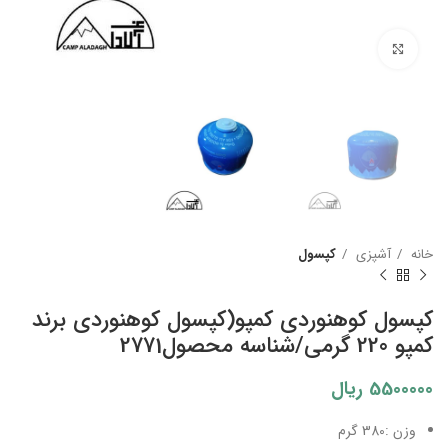
بزرگنمایی تصویر
خانه
آشپزی
کپسول
کپسول کوهنوردی کمپو(کپسول کوهنوردی برند
کمپو 220 گرمی/شناسه محصول2771
5500000
ریال
وزن :380 گرم