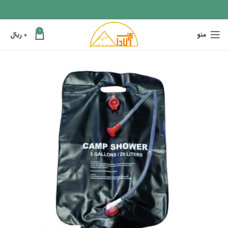
0
منو
0
ریال