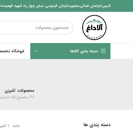
آدرس:خراسان شمالی،بجنورد،خیابان فردوسی ،نبش چهار راه شهید فهمیده،ف
دسته بندی کالاها
فروشگاه تخصصی
محصولات
آشپزی
47 محصول
85 محصول
دسته بندی ها
خانه
آشپ