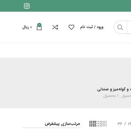
0
ورود / ثبت نام
0
ریال
و کوله
میز و صندلی
1 محصول
36
2